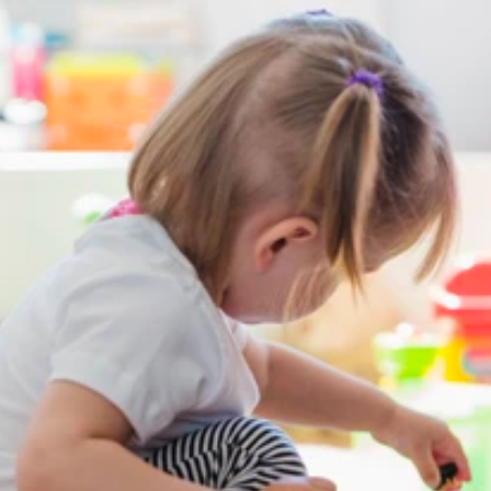
Bondues - La Croix Blanche
Bondues - Ravennes les francs
Marcq- en-Baoreul - Boulevard Clémenceau
Marcq-en-Baroeul - La Pilaterie
Templeuve-en-Pévèle
Villeneuve d'Ascq
Micro-Crèches
Bienveillantes
&
Responsables
Un accueil à taille humaine pour accompagner 
les enfants de 10 semaines à 3 ans dans un 
environnement sécurisant, créatif et stimulant.