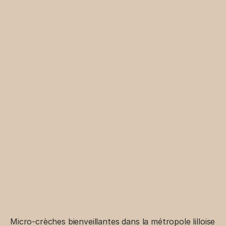
Nos Micro-Crèches
Nos Tarifs
Entreprises
L'Univers Graines d'Artistes
Nos Ateliers
Le Mag
Suivez nous sur nos réseaux !
Micro-crèches bienveillantes dans la métropole lilloise 