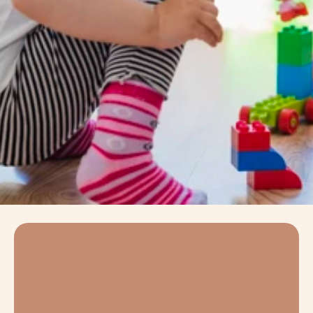
Chaque micro-crèche Graines d’Artistes 
accueille 10 enfants maximum, afin de 
respecter le rythme de chacun et favoriser un 
éveil harmonieux au quotidien.
Découvrir nos crèches
Graines d’Artistes en 
quelques chiffres